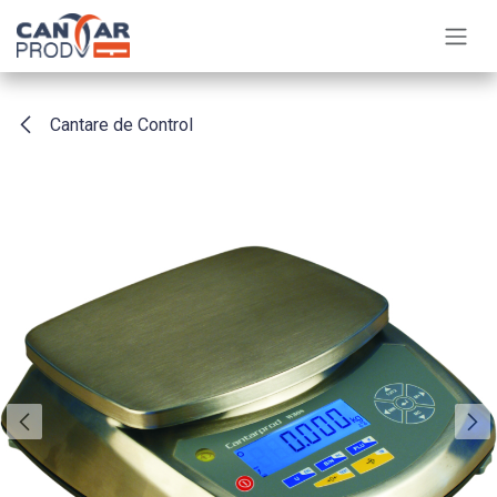
Sari la conținut
Cantare de Control