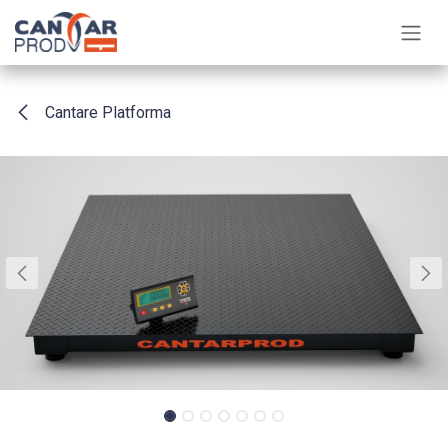
Sari la conținut
Cantare Platforma